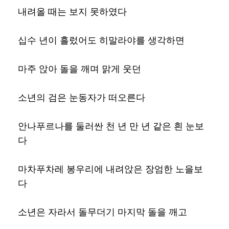
내려올 때는 보지 못하였다
십수 년이 흘렀어도 히말라야를 생각하면
마주 앉아 돌을 깨며 맑게 웃던
소년의 검은 눈동자가 떠오른다
안나푸르나를 둘러싼 천 년 만 년 같은 흰 눈보
다
마차푸차레 봉우리에 내려앉은 장엄한 노을보
다
소년은 자라서 돌무더기 마지막 돌을 깨고