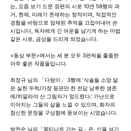
는, 요즘 보기 드문 장편의 시로 10연 58행의 과
거, 현재, 미래가 존재하는 창작이며, 직접적인
경험을 바탕으로 잠재된 추억을 끄집어내어 쓴
시입니다, 독자에게 긴 여운을 남기게 하는 마법
같은 시로, 금상을 드리게 되었습니다.
<동상 부문>에서는 세 분 모두 3편씩을 출품한
아주 좋은 작품들입니다.
최정규 님의 「다랑이」 3행에 ‘식솔들 소망 닮
은 실한 두럭/가장 등판만 한 전답 남루한 생존
에/히말라야 산 그림자가 엎드렸다.’ 가난으로
이어지는 그들의 삶을 느낄 수 있으며, 화자의
참신한 문장을 구상함에 돋보이는 시였습니다.
박천순 님의「묵티나트 가는 길」은, 신을 섬기