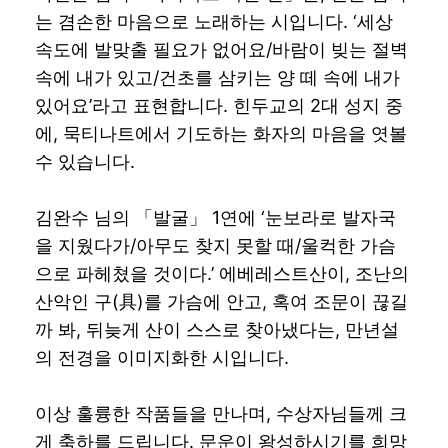
는 겸손한 마음으로 노래하는 시입니다. ‘세상
속도에 발맞출 필요가 없어요/바람이 빚는 절벽
속에 내가 있고/건초를 삼키는 양 떼 속에 내가
있어요’라고 표현합니다. 힌두교의 2대 성지 중
에, 묵티나트에서 기도하는 화자의 마음을 엿볼
수 있습니다.
김완수 님의 「발굴」 1연에 ‘눈보라로 발자국
을 지웠다가/아무도 찾지 못할 때/울컥한 가슴
으로 파헤쳤을 것이다.’ 에베레스트산이, 조난의
산악인 구(具)를 가슴에 안고, 혹여 조문이 끊길
까 봐, 뒤늦게 산이 스스로 찾아냈다는, 만년설
의 전경을 이미지화한 시입니다.
이상 훌륭한 작품들을 만나며, 수상자님들께 크
게 축하를 드립니다. 문운이 왕성하시기를 희망