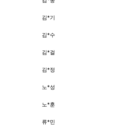
김*웅
김*기
김*수
김*걸
김*정
노*성
노*훈
류*민