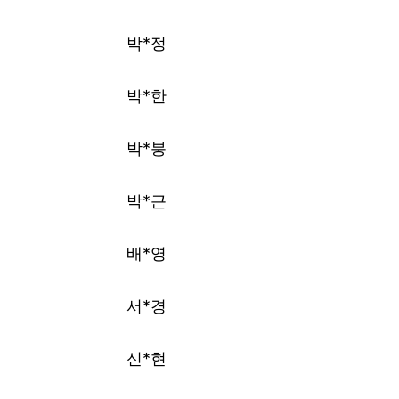
박*정
박*한
박*붕
박*근
배*영
서*경
신*현