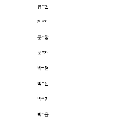
류*현
리*재
문*항
문*재
박*현
박*선
박*민
박*윤