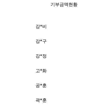
기부금액현황
강*비
강*구
강*정
고*화
공*훈
곽*훈