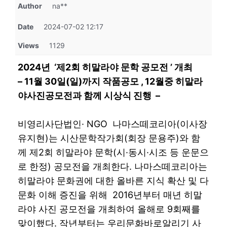
Author
na**
Date
2024-07-02 12:17
Views
1129
2024
년
‘
제
2
회 히말라야 문학
공모전
’
개최
– 11
월
30
일
(
일
)
까지 작품공모
, 12
월중 히말라
야사진공모전과 함께 시상식 진행
–
비영리사단법인· NGO 나마스떼코리아(이사장
유지현)는 시산문학작가회(회장 문용주)와 함
께 제2회 히말라야 문학(시·동시·시조 등 운문으
로 한정) 공모전을 개최한다. 나마스떼코리아는
히말라야 문화권에 대한 올바른 지식 확산 및 다
문화 이해 증진을 위해 2016년부터 매년 히말
라야 사진 공모전을 개최하여 올해로 9회째를
맞이했다. 작년부터는 우리문화바로알리기 사