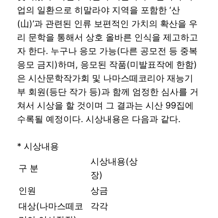
업의 일환으로 히말라야 지역을 포함한 ‘산
(山)’과 관련된 인류 보편적인 가치의 확산을 우
리 문학을 통해서 상호 올바른 인식을 제고하고
자 한다. 누구나 응모 가능(다른 공모전 등 중복
응모 금지)하며, 응모된 작품(미발표작에 한함)
은 시산문학작가회 및 나마스떼코리아 재능기
부 회원(등단 작가 등)과 함께 엄정한 심사를 거
쳐서 시상을 할 것이며 그 결과는 시산 99집에
수록될 예정이다. 시상내용은 다음과 같다.
* 시상내용
시상내용(상
구 분
장)
인원
상금
대상(나마스떼코
각각