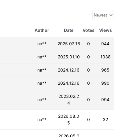
Author
Date
Votes
Views
na**
2025.02.16
0
944
na**
2025.01.10
0
1038
na**
2024.12.16
0
965
na**
2024.12.16
0
990
2023.02.2
na**
0
994
4
2026.08.0
na**
0
32
5
2026.05.2