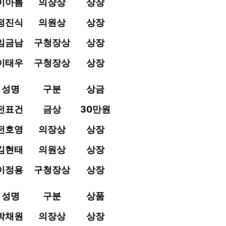
이아름
의장상
상장
정진식
의원상
상장
임금남
구청장상
상장
이태우
구청장상
상장
성명
구분
상금
전표건
금상
30
만원
전호영
의장상
상장
김현태
의원상
상장
이정용
구청장상
상장
성명
구분
상품
박채원
의장상
상장