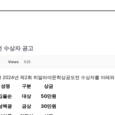
전 수상자 공고
Views
928
 2024년 제2회 히말라야문학상공모전 수상자를 아래와
성명
구분
상금
김을순
대상
50
만원
성백광
금상
30
만원