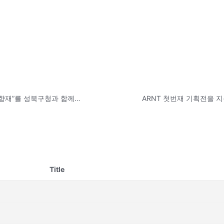
3월부터 매달 세번째 금요일 6시에 인문예술살롱 “6시 예향재”를 성북구청과 함께 합니다.
Title