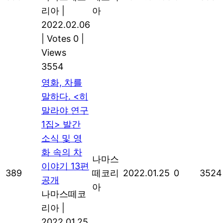
리아
|
아
2022.02.06
|
Votes 0
|
Views
3554
영화, 차를
말하다. <히
말라야 연구
1집> 발간
소식 및 영
화 속의 차
나마스
이야기 13편
389
떼코리
2022.01.25
0
3524
공개
아
나마스떼코
리아
|
2022.01.25