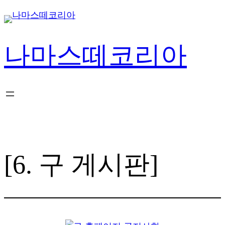
콘
텐
츠
나마스떼코리아
로
바
로
가
기
[6. 구 게시판]